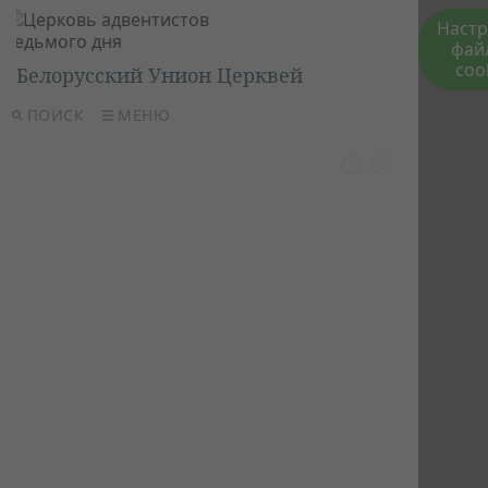
Наст
фай
coo
Белорусский Унион Церквей
ПОИСК
МЕНЮ