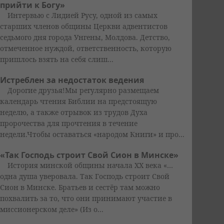
прийти к Богу»
Интервью с Лидией Русу, одной из самых
старших членов общины Церкви адвентистов
седьмого дня города Унгены, Молдова. Детство,
отмеченное нуждой, ответственность, которую
пришлось взять на себя слиш...
Истреблен за недостаток ведения
Дорогие друзья!Мы регулярно размещаем
календарь чтения Библии на предстоящую
неделю, а также отрывок из трудов Духа
пророчества для прочтения в течение
недели.Чтобы оставаться «народом Книги» и про...
«Так Господь строит Свой Сион в Минске»
История минской общины начала XX века «…
одна душа уверовала. Так Господь строит Свой
Сион в Минске. Братьев и сестёр там можно
похвалить за то, что они принимают участие в
миссионерском деле» (Из о...