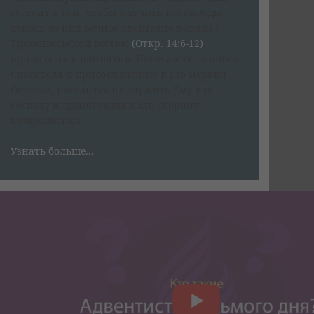
состоит в том, чтобы научить все народы,
донося до них вечное Евангелие в связи с
Трехангельской вестью
(Откр. 14:6-12)
,
приводя их к принятию Иисуса как личного
Спасителя и присоединению к Его Церкви
Остатка, наставляя их служить Ему как
Господу и приготовляя к Его скорому
возвращению.
Узнать больше...