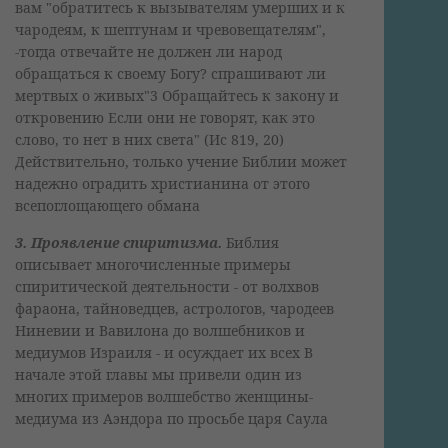
вам "обратитесь к вызывателям умерших и к
чародеям, к шептунам и чревовещателям",
-тогда отвечайте не должен ли народ
обращаться к своему Богу? спрашивают ли
мертвых о живых"3 Обращайтесь к закону и
откровению Если они не говорят, как это
слово, то нет в них света" (Ис 819, 20)
Действительно, только учение Библии может
надежно оградить христианина от этого
всепоглощающего обмана
3. Проявление спиритизма.
Библия
описывает многочисленные примеры
спиритической деятельности - от волхвов
фараона, тайноведцев, астрологов, чародеев
Ниневии и Вавилона до волшебников и
медиумов Израиля - и осуждает их всех В
начале этой главы мы привели один из
многих примеров волшебство женщины-
медиума из Аэндора по просьбе царя Саула