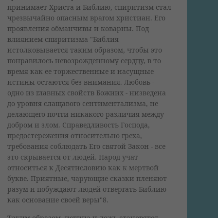
принимает Христа и Библию, спиритизм стал
чрезвычайно опасным врагом христиан. Его
проявления обманчивы и коварны. Под
влиянием спиритизма "Библия
истолковывается таким образом, чтобы это
понравилось невозрожденному сердцу, в то
время как ее торжественные и насущные
истины остаются без внимания. Любовь -
одно из главных свойств Божиих - низведена
до уровня слащавого сентиментализма, не
делающего почти никакого различия между
добром и злом. Справедливость Господа,
предостережения относительно греха,
требования соблюдать Его святой Закон - все
это скрывается от людей. Народ учат
относиться к Десятисловию как к мертвой
букве. Приятные, чарующие сказки пленяют
разум и побуждают людей отвергать Библию
как основание своей веры"8.
Таким образом, истина и ложь становятся