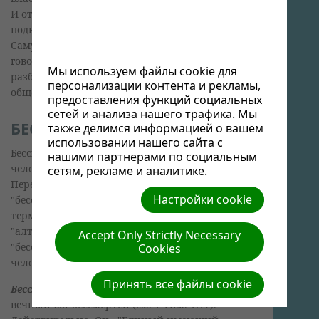
И откуда появился Самуил? Почему его дух
поднялся "из земли"? Что произошло с
Самуилом после смерти? Если не дух Самуила
говорил с Саулом, то кто же? Давайте
Мы используем файлы cookie для
разберемся, что говорит Библия о смерти,
персонализации контента и рекламы,
общении с мертвыми и воскресении.
предоставления функций социальных
сетей и анализа нашего трафика. Мы
БЕССМЕРТИЕ И СМЕРТЬ
также делимся информацией о вашем
использовании нашего сайта с
Бессмертие - это состояние или качество
нашими партнерами по социальным
человека, не подверженного смерти.
сетям, рекламе и аналитике.
Переводчики Писания использовали слово
Настройки cookie
"бессмертие" для перевода древнегреческих
терминов "атаназия" (отсутствие смерти) и
"алтарсия" (нетление). Что означает
Accept Only Strictly Necessary
"бессмертие" по отношению к Богу и к
Cookies
человеку?
Принять все файлы cookie
Бессмертие.
Писание открывает нам, что
вечный Бог бессмертен (см. 1 Тим. 1:17).