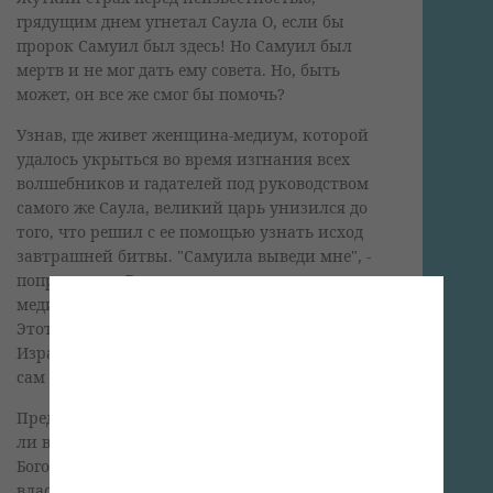
грядущим днем угнетал Саула О, если бы
пророк Самуил был здесь! Но Самуил был
мертв и не мог дать ему совета. Но, быть
может, он все же смог бы помочь?
Узнав, где живет женщина-медиум, которой
удалось укрыться во время изгнания всех
волшебников и гадателей под руководством
самого же Саула, великий царь унизился до
того, что решил с ее помощью узнать исход
завтрашней битвы. "Самуила выведи мне", -
попросил он. Во время сеанса женщина-
медиум увидела духа, "выходящего из земли".
Этот дух сообщил несчастному царю, что
Израиль не только проиграет войну, но что он
сам и его сыновья будут убиты (см. 1 Цар. 28)
Предсказание исполнилось. Но действительно
ли все это предсказал дух Самуила? Как могла
Богом проклятая женщина-медиум иметь
власть над духом Самуила - пророка Божьего?