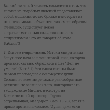
Всякий честный человек согласится с тем, что
многие из подобных явлений представляют
собой мошенничество Однако некоторые из
них невозможно объяснить таким же образом
Очевидно, существует некая
сверхъестественная сила, связанная со
спиритизмом Что же говорит об этом
Библия"3
1. Основа спиритизма.
Истоки спиритизма
берут свое начало в той первой лжи, которую
произнес сатана, обращаясь к Еве "Нет, не
умрете" (Быт 3:4) Эти слова сатаны были
первой проповедью о бессмертии души
Сегодня во всем мире самые разнообразные
религии, не осознавая того, повторяют это
заблуждение Многие, несмотря на
Божественный приговор - "душа
согрешающая, она умрет" (Иез. 18 20), верят в
прямо противоположное. "Душа, даже если