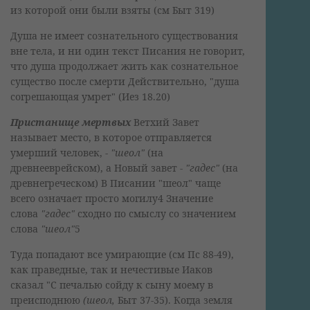
из которой они были взяты (см Быт 319)
Душа не имеет сознательного существования
вне тела, и ни один текст Писания не говорит,
что душа продолжает жить как сознательное
существо после смерти Действительно, "душа
согрешающая умрет" (Иез 18.20)
Пристанище мертвых
Ветхий Завет
называет место, в которое отправляется
умерший человек, -
"шеол"
(на
древнееврейском), а Новый завет -
"гадес"
(на
древнегреческом) В Писании "шеол" чаще
всего означает просто могилу4 Значение
слова
"гадес"
сходно по смыслу со значением
слова
"шеол"
5
Туда попадают все умирающие (см Пс 88-49),
как праведные, так и нечестивые Иаков
сказал "С печалью сойду к сыну моему в
преисподнюю
(шеол,
Быт 37-35). Когда земля