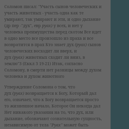
Соломон писал: "Участь сынов человеческих и
участь животных - участь одна как те
умирают, так умирают и эти, и одно дыхание
(др пер -"дух", евр
руах)
у всех, и нет у
человека преимущества перед скотом Все идет
в одно место все произошло из праха и все
возвратится в прах Кто знает дух
(руах)
сынов
человеческих восходит ли вверх, и
дух
(руах)
животных сходит ли вниз, в
землю"3 (Еккл 3 19-21) Итак, согласно
Соломону, в смерти нет разницы между духом
человека и духом животного
Утверждение Соломона о том, что
дух
(руах)
возвращается к Богу, Который дал
его, означает, что к Богу возвращается просто
то жизненное начало, Которое Он некогда дал
Нет никакого указания на то, что дух, или
дыхание, обозначают сознательную сущность,
независимую от тела
"Руах"
может быть