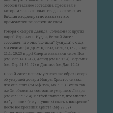
бессознательное состояние, пребывая в
котором человек покоится до воскресения
Библия неоднократно называет это
промежуточное состояние сном
Говоря о смерти Давида, Соломона и других
царей Израиля и Иудеи, Ветхий Завет
сообщает, что они "почили" (уснули) с отца
ми своими (3Цар 2:10,11:43,14:20,31,15:8, 2Пар
21:1, 26:23 и др.) Смерть называли сном Иов
(см. Иов 14 10-12), Давид (см Пс 12 4), Иеремия
(см. Иер 51:39, 57) и Даниил (см Дан 12:2)
Новый Завет использует этот же образ Говоря
об умершей дочери Иаира, Христос сказал,
что она спит (см Мф 9:24, Мк 5:39) Точно так
же Он объяснил состояние умершего Лазаря
(см Ин 11:11-14) Матфей написал, что многие
из "усопших (т е уснувших) святых воскресли"
после воскресения Христа (Мф 27:52)
Описывая мученическую смерть Стефана,