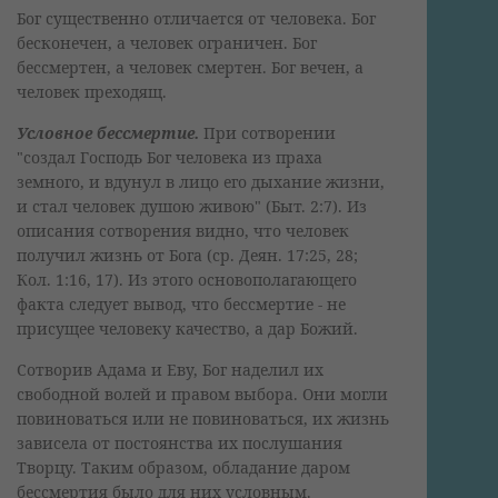
Бог существенно отличается от человека. Бог
бесконечен, а человек ограничен. Бог
бессмертен, а человек смертен. Бог вечен, а
человек преходящ.
Условное бессмертие.
При сотворении
"создал Господь Бог человека из праха
земного, и вдунул в лицо его дыхание жизни,
и стал человек душою живою" (Быт. 2:7). Из
описания сотворения видно, что человек
получил жизнь от Бога (ср. Деян. 17:25, 28;
Кол. 1:16, 17). Из этого основополагающего
факта следует вывод, что бессмертие - не
присущее человеку качество, а дар Божий.
Сотворив Адама и Еву, Бог наделил их
свободной волей и правом выбора. Они могли
повиноваться или не повиноваться, их жизнь
зависела от постоянства их послушания
Творцу. Таким образом, обладание даром
бессмертия было для них условным.