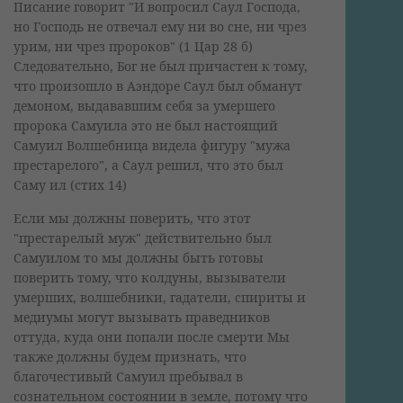
Писание говорит "И вопросил Саул Господа,
но Господь не отвечал ему ни во сне, ни чрез
урим, ни чрез пророков" (1 Цар 28 б)
Следовательно, Бог не был причастен к тому,
что произошло в Аэндоре Саул был обманут
демоном, выдававшим себя за умершего
пророка Самуила это не был настоящий
Самуил Волшебница видела фигуру "мужа
престарелого", а Саул решил, что это был
Саму ил (стих 14)
Если мы должны поверить, что этот
"престарелый муж" действительно был
Самуилом то мы должны быть готовы
поверить тому, что колдуны, вызыватели
умерших, волшебники, гадатели, спириты и
медиумы могут вызывать праведников
оттуда, куда они попали после смерти Мы
также должны будем признать, что
благочестивый Самуил пребывал в
сознательном состоянии в земле, потому что