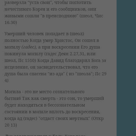
разверзла "уста свои", чтобы поглотить
нечестивого Корея и его сообщников, они
живыми сошли "в преисподнюю" (шеол, Чис
16.30)
Умерший человек попадает в (шеол)
полностью Когда умер Христос, Он сошел в
могилу
(гадес),
а при воскресении Его душа
покинула могилу (гадес Деян 2.27,31, или
шеол, Пс 1510) Когда Давид благодарил Бога за
исцеление, он засвидетельствовал, что его
душа была спасена "из ада" ( из "шеола"; Пс 29
4)
Могила - это не место сознательного
бытия6 Так как смерть - это сон, то умерший
будет находиться в бессознательном
состоянии в могиле вплоть до воскресения,
когда ад (гадес) "отдаст своих мертвых" (Откр
20 13)