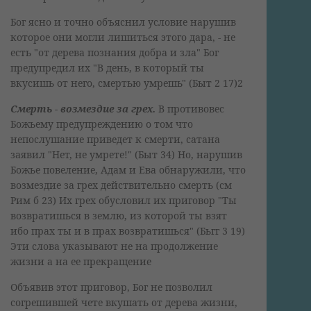
Бог ясно и точно объяснил условие нарушив
которое они могли лишиться этого дара, - не
есть "от дерева познания добра и зла" Бог
предупредил их "В день, в который ты
вкусишь от него, смертью умрешь" (Быт 2 17)2
Смерть - возмездие за грех.
В противовес
Божьему предупреждению о том что
непослушание приведет к смерти, сатана
заявил "Нет, не умрете!" (Быт 34) Но, нарушив
Божье повеление, Адам и Ева обнаружили, что
возмездие за грех действительно смерть (см
Рим б 23) Их грех обусловил их приговор "Ты
возвратишься в землю, из которой ты взят
ибо прах ты и в прах возвратишься" (Бьгг 3 19)
Эти слова указывают не на продолжение
жизни а на ее прекращение
Объявив этот приговор, Бог не позволил
согрешившей чете вкушать от дерева жизни,