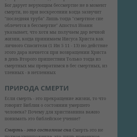
Бог дарует верующим бессмертие не в момент
смерти, но при воскресении когда зазвучит
"последняя труба" Лишь тогда "смертное сие
облечется в бессмертие" Апостол Иоанн
указывает, что хотя мы получаем дар вечной
жизни, когда принимаем Иисуса Христа как
личного Спасителя (1 Ин 5 11 - 13) но действие
этого дара начнется при возвращении Христа
в день Второго пришествия Только тогда из
смертных мы превратимся в бес смертных, из
тленных - в нетленных
ПРИРОДА СМЕРТИ
Если смерть - это прекращение жизни, то что
говорит Библия о состоянии умершего
человека? Почему для христианина важно
понимать это библейское учение?
Смерть - это состояние сна
Смерть это не
полное уничтожение, это лишь временное