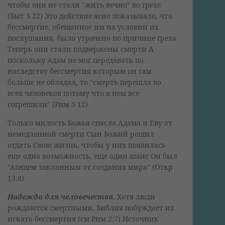
чтобы они не стали "жить вечно" во грехе
(Быт 3 22) Это действие ясно показывало, что
бессмертие, обещанное им на условии их
послушания, было утрачено по причине греха
Теперь они стали подвержены смерти А
поскольку Адам не мог передавать по
наследству бессмертия которым он сам
больше не обладал, то "смерть перешла во
всех человеков потому что в нем все
согрешили" (Рим 5 12)
Только милость Божья спасла Адама и Еву от
немедленной смерти Сын Божий решил
отдать Свою жизнь, чтобы у них появилась
еще одна возможность, еще один шанс Он был
"Агнцем закланным от создания мира" (Откр
13:8)
Надежда для человечества.
Хотя люди
рождаются смертными, Библия побуждает их
искать бессмертия (см Рим 2:7) Источник