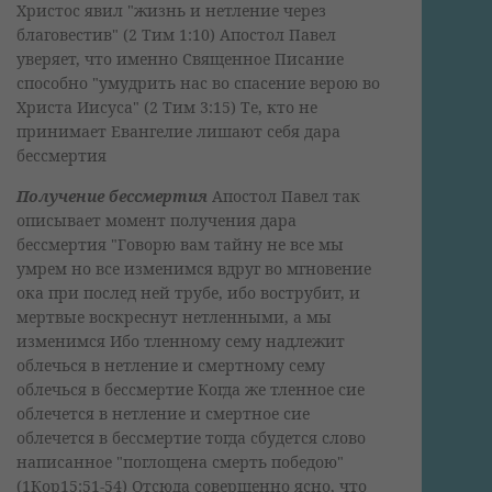
Христос явил "жизнь и нетление через
благовестив" (2 Тим 1:10) Апостол Павел
уверяет, что именно Священное Писание
способно "умудрить нас во спасение верою во
Христа Иисуса" (2 Тим 3:15) Те, кто не
принимает Евангелие лишают себя дара
бессмертия
Получение бессмертия
Апостол Павел так
описывает момент получения дара
бессмертия "Говорю вам тайну не все мы
умрем но все изменимся вдруг во мгновение
ока при послед ней трубе, ибо вострубит, и
мертвые воскреснут нетленными, а мы
изменимся Ибо тленному сему надлежит
облечься в нетление и смертному сему
облечься в бессмертие Когда же тленное сие
облечется в нетление и смертное сие
облечется в бессмертие тогда сбудется слово
написанное "поглощена смерть победою"
(1Кор15:51-54) Отсюда совершенно ясно, что