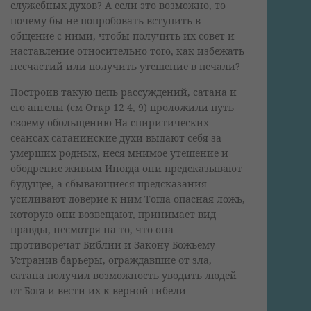
служебных духов? А если это возможно, то
почему бы не попробовать вступить в
общение с ними, чтобы получить их совет и
наставление относительно того, как избежать
несчастий или получить утешение в печали?
Построив такую цепь рассуждений, сатана и
его ангелы (см Откр 12 4, 9) проложили путь
своему обольщению На спиритических
сеансах сатанинские духи выдают себя за
умерших родных, неся мнимое утешение и
ободрение живым Иногда они предсказывают
будущее, а сбывающиеся предсказания
усиливают доверие к ним Тогда опасная ложь,
которую они возвещают, принимает вид
правды, несмотря на то, что она
противоречат Библии и Закону Божьему
Устранив барьеры, ограждавшие от зла,
сатана получил возможность уводить людей
от Бога и вести их к верной гибели