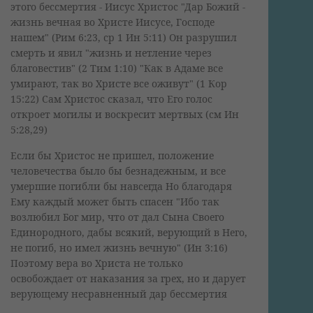
этого бессмертия - Иисус Христос "Дар Божий -
жизнь вечная во Христе Иисусе, Господе
нашем" (Рим 6:23, ср 1 Ин 5:11) Он разрушил
смерть и явил "жизнь и нетление через
благовестив" (2 Тим 1:10) "Как в Адаме все
умирают, так во Христе все оживут" (1 Кор
15:22) Сам Христос сказал, что Его голос
откроет могилы и воскресит мертвых (см Ин
5:28,29)
Если бы Христос не пришел, положение
человечества было бы безнадежным, и все
умершие погибли бы навсегда Но благодаря
Ему каждый может быть спасен "Ибо так
возлюбил Бог мир, что от дал Сына Своего
Единородного, дабы всякий, верующий в Него,
не погиб, но имел жизнь вечную" (Ин 3:16)
Поэтому вера во Христа не только
освобождает от наказания за грех, но и дарует
верующему несравненный дар бессмертия