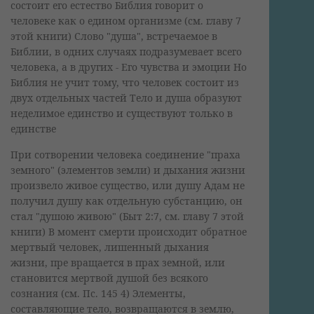
состоит его естество Библия говорит о
человеке как о едином организме (см. главу 7
этой книги) Слово "душа", встречаемое в
Библии, в одних случаях подразумевает всего
человека, а в других - Его чувства и эмоции Но
Библия не учит тому, что человек состоит из
двух отдельных частей Тело и душа образуют
неделимое единство и существуют только в
единстве
При сотворении человека соединение "праха
земного" (элементов земли) и дыхания жизни
произвело живое существо, или душу Адам не
получил душу как отдельную субстанцию, он
стал "душою живою" (Быт 2:7, см. главу 7 этой
книги) В момент смерти происходит обратное
мертвый человек, лишенный дыхания
жизни, пре вращается в прах земной, или
становится мертвой душой без всякого
сознания (см. Пс. 145 4) Элементы,
составляющие тело, возвращаются в землю,