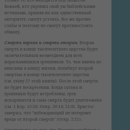
Божьей, кто укрепил свой ум библейскими
истинами, приняв их как единственный
авторитет, смогут устоять. Все же прочие
слабы и поэтому не смогут противостоять
обману.
Смерть первая и смерть вторая.
Вторая
смерть в конце тысячелетнего царства будет
окончательным возмездием для всех
нераскаявшихся грешников. Те, чьи имена не
вписаны в книгу жизни, погибнут второй
смертью в конце тысячелетнего царства
(см. главу 27 этой книги). После этой смерти
не будет воскресения. Когда сатана и
грешники будут истреблены, грех
искоренится и сама смерть будет уничтожена
(см. 1 Кор. 15:26; Откр. 20:14; 21:8). Христос
заверил, что "побеждающий не потерпит
вреда от второй смерти" (Откр. 2:11).
Основываясь на том, что Писание сообщает о