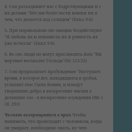
4. Сон разъединяет нас с бодрствующими и с
их делами "Нет им более части вовеки ни в
чем, что делается под солнцем" (Еккл 9:6)
5. При нормальном сне эмоции бездействуют
"И любовь их и ненависть их и ревность их
уже исчезли" (Еккл 9:6)
6. Во сне люди не могут прославлять Бога "Ни
мертвые восхвалят Господа"(Пс 113:25)
7. Сон предполагает пробуждение "Наступает
время, в которое все, находящиеся в гробах,
услышат глас Сына Божия, и изыдут
творившие добро в воскресение жизни а
делавшие зло - в воскресение осуждения (Ин 5
28, 29)3
Человек возвращается в прах
Чтобы
понимать, что происходит с человеком, когда
он умирает, необходимо знать, из чего