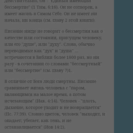
Действительно, Он - "Единый имеющий
бессмертие" (1 Тим. 6:16). Он не сотворен, а
имеет жизнь в Самом Себе. Он не имеет ни
начала, ни конца (см. главу 2 этой книги).
Писание нигде не говорит о бессмертии как о
качестве или состоянии, присущем человеку,
или его "душе", или "духу". Слова, обычно
переводимые как "дух" и "душа" ...
встречаются в Библии более 1600 раз, но ни
разу - в сочетании со словами "бессмертный"
или "бессмертие" (см. главу 7)1.
В отличие от Бога люди смертны. Писание
сравнивает жизнь человека с "паром,
являющимся на малое время, а потом
исчезающим" (Иак. 4:14). Человек - "плоть,
дыхание, которое уходит и не возвращается"
(Пс. 77:39). Словно цветок, человек "выходит, и
опадает; убегает, как тень, и не
останавливается" (Иов 14:2).