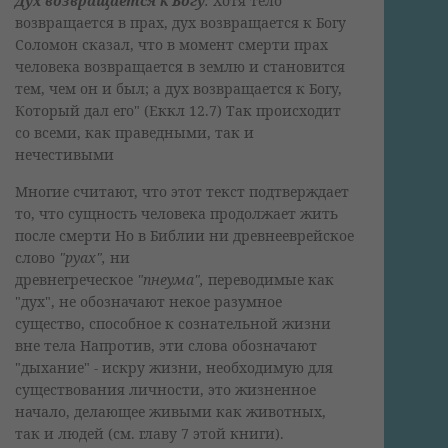
Дух возвращается к Богу
.
Хотя тело
возвращается в прах, дух возвращается к Богу
Соломон сказал, что в момент смерти прах
человека возвращается в землю и становится
тем, чем он и был; а дух возвращается к Богу,
Который дал его" (Еккл 12.7) Так происходит
со всеми, как праведными, так и
нечестивыми
Многие считают, что этот текст подтверждает
то, что сущность человека продолжает жить
после смерти Но в Библии ни древнееврейское
слово
"руах",
ни
древнегреческое
"пнеума",
переводимые как
"дух", не обозначают некое разумное
существо, способное к сознательной жизни
вне тела Напротив, эти слова обозначают
"дыхание" - искру жизни, необходимую для
существования личности, это жизненное
начало, делающее живыми как животных,
так и людей (см. главу 7 этой книги).