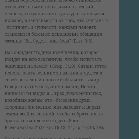
относительными понятиями, и всякий
человек, ситуация или культура становятся
нормой, в зависимости от того, что считается
"истиной". В сущности, каждый человек
становится богом во исполнение обещания
сатаны: "Вы будете, как боги" (Быт. 3:5).
Нас ожидает "година искушения, которая
придет на всю вселенную, чтобы испытать
живущих на земле" (Откр. 3:10). Сатана готов
использовать великие знамения и чудеса в
своей последней попытке обольстить мир.
Говоря об этом искусном обмане, Иоанн
написал: "И видел я... трех духов нечистых,
подобных жабам: это - бесовские духи,
творящие знамения; они выходят к царям
земли всей вселенной, чтобы собрать их на
брань в оный великий день Бога
Вседержителя" (Откр. 16:13, 14; ср. 13:13, 14).
Только те, кто находится под защитой