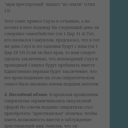
"муж престарелый" вышел "из земли" (стих
13)
Этот сеанс привел Саула в отчаяние, а не
вселил в него надежду На следующий день он
совершил самоубийство (см 1 Цар 31 4) Тот,
кто назвался Самуилом, предсказал, что в тот
же день Саул и его сыновья будут с ним (см 1
Цар 28 19) Если он был прав, то нам следует
сделать заключение, что непокорный Саул и
праведный Самуил будут пребывать вместе
Единственно верным будет заключение, что
все происходившее на этом спиритическом
сеансе было вызвано неким падшим ангелом
4. Последний обман.
В прошлом проявления
спиритизма ограничивались оккультной
сферой Но совсем недавно спиритизм стал
приобретать "христианское" обличье, чтобы
иметь возможность ввести в заблуждение
христианский мир Заявляя, что он