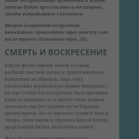
наша-
воскрешенные
праведники и живые
святые будут прославлены и восхищены,
чтобы встретиться с Господом.
Второе воскресение-воскресение
нечестивых- произойдет через тысячу лет
после первого (Основание веры, 26),
СМЕРТЬ И ВОСКРЕСЕНИЕ
Войска филистимлян вошли в Сонам,
разбили там свой лагерь и приготовились к
нападению на Израиль. Царь Саул
расположил израильскую армию неподалеку
на горе Гелвуе Его настроение было мрачным
Когда-то уверенность в присутствии Божьем
позволяла ему бесстрашно вести Израиль
против врагов. Но он перестал служить Богу и
теперь, попытавшись спросить Бога об исходе
предстоящей битвы, не получил ответа
Жуткий страх перед неизвестностью,