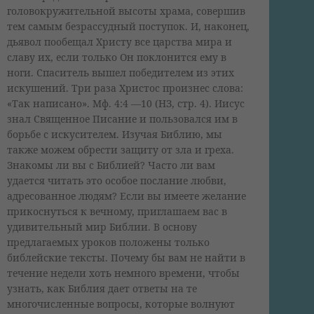
головокружительной высоты храма, совершив
тем самым безрассудный поступок. И, наконец,
дьявол пообещал Христу все царства мира и
славу их, если только Он поклонится ему в
ноги. Спаситель вышел победителем из этих
искушений. Три раза Христос произнес слова:
«Так написано». Мф. 4:4 —10 (НЗ, стр. 4). Иисус
знал Священное Писание и пользовался им в
борьбе с искусителем. Изучая Библию, мы
также можем обрести защиту от зла и греха.
Знакомы ли вы с Библией? Часто ли вам
удается читать это особое послание любви,
адресованное людям? Если вы имеете желание
прикоснуться к вечному, приглашаем вас в
удивительный мир Библии. В основу
предлагаемых уроков положены только
библейские тексты. Почему бы вам не найти в
течение недели хоть немного времени, чтобы
узнать, как Библия дает ответы на те
многочисленные вопросы, которые волнуют