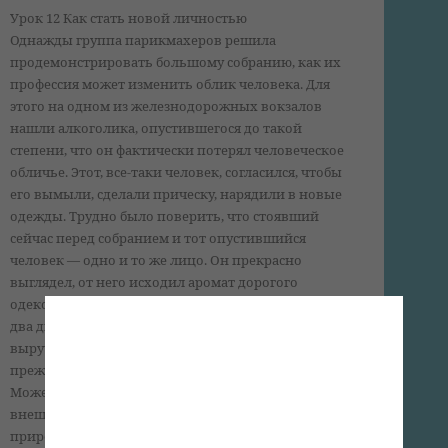
Урок 12 Как стать новой личностью
Однажды группа парикмахеров решила
продемонстрировать большому собранию, как их
профессия может изменить облик человека. Для
этого на одном из железнодорожных вокзалов
нашли алкоголика, опустившегося до такой
степени, что он фактически потерял человеческое
обличье. Этот, все-таки человек, согласился, чтобы
его вымыли, сделали прическу, нарядили в новые
одежды. Трудно было поверить, что стоявший
сейчас перед собранием и тот опустившийся
человек — одно и то же лицо. Он прекрасно
выглядел, от него исходил аромат дорогого
одеколона, и он даже вел себя иначе. Но спустя всего
два дня алкоголик продал свою новую одежду; на
вырученные деньги купил спиртного и вернулся к
прежней жизни.
Может быть, парикмахеры и смогли изменить
внешность, но они никак не могли изменить его
природу и мышление. Как кто-то заметил: «Свинью