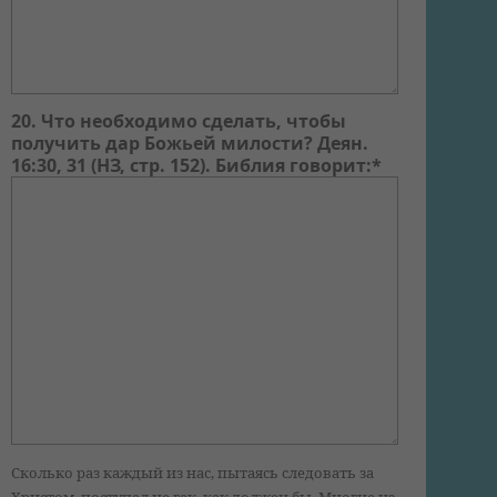
20. Что необходимо сделать, чтобы
получить дар Божьей милости? Деян.
16:30, 31 (НЗ, стр. 152). Библия говорит:*
Сколько раз каждый из нас, пытаясь следовать за
Христом, поступал не гак, как должен бы. Многие из