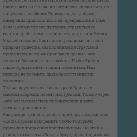
нас изо всех сил старались все делать правильно, но
получалось наоборот. Почему подчас добрые
намерения приводят нас в ад; превращаясь в злые
дела? Потому что мы пытались справиться со
своими проблемами самостоятельно, не прибегая к
Божьей помощи. Плотские и греховные по своей
природе существа, мы подчиняемся страстям и
привычкам, которые приобрели прежде, чем
узнали о Божьем плане спасения. Но без Христа
паши сердца не в состоянии измениться. Нам
никогда не победить дьявола собственными
усилиями.
Только вручив свою жизнь в руки Христа, мы
сможем одержать победу над грехами. Только через
Него мы сможем стать победителями и жить
жизнью христианина.
Как распространено такое, к примеру, заблуждение:
«Когда я сумею искоренить такую-то дурную
привычку, тогда стану христианином». Но это все
равно, что сказать: «Когда я буду здоров, тогда схожу