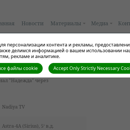
авная
Новости
Материалы
Медиа
Кон
ля персонализации контента и рекламы, предоставлени
я спутника
также делимся информацией о вашем использовании на
ям, рекламе и аналитике.
се файлы cookie
Accept Only Strictly Necessary Coo
нал "Надежда" через
Nadiya TV
Astra-4A (Sirius), 5‘ в.д.