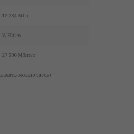
12,284 МГц
V, FEC ¾
27.500 Мбит/с
(скачать можно
здесь
)