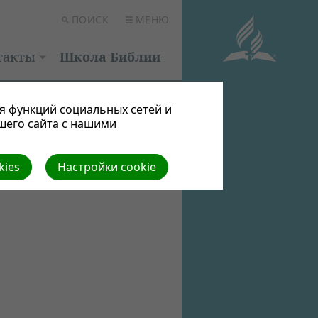
ПОИСК
МЕНЮ
такты
Школа Библии
я функций социальных сетей и
шего сайта с нашими
kies
Настройки cookie