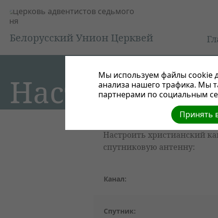
Белорусский Унион Церквей
Гл
Мы используем файлы cookie д
Настройки дл
анализа нашего трафика. Мы 
партнерами по социальным сет
Принять в
Настроить христианский ка
спутниковую антенну:
Канал:
Спутник: