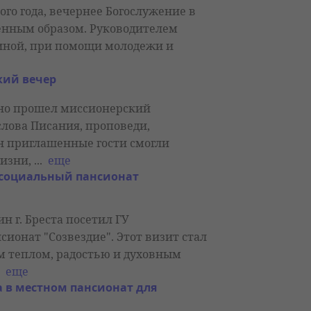
вого года, вечернее Богослужение в
енным образом. Руководителем
риной, при помощи молодежи и
кий вечер
чно прошел миссионерский
слова Писания, проповеди,
н приглашенные гости смогли
зни, ...
еще
 социальный пансионат
н г. Бреста посетил ГУ
ионат "Созвездие". Этот визит стал
 теплом, радостью и духовным
.
еще
 в местном пансионат для