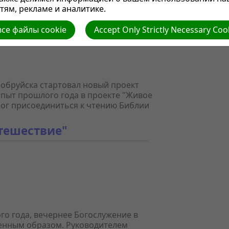
ям, рекламе и аналитике.
се файлы cookie
Accept Only Strictly Necessary Coo
 Бобруйска стартовал новый проект
опыт прошлого года в проекте "Живое
мог присоединиться к чтению Библии
тешествие"
ого года, вечернее Богослужение в
енным образом. Руководителем