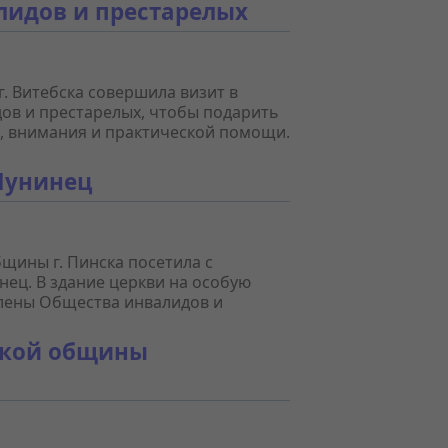
лидов и престарелых
. Витебска совершила визит в
ов и престарелых, чтобы подарить
, внимания и практической помощи.
 Лунинец
бщины г. Пинска посетила с
ец. В здание церкви на особую
лены Общества инвалидов и
.
ской общины