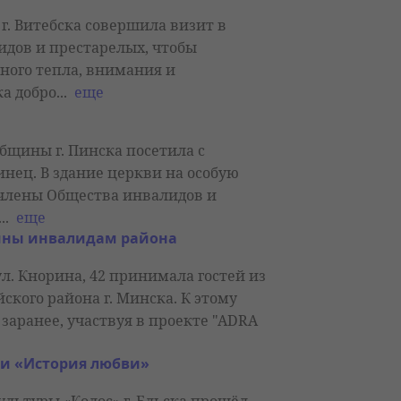
г. Витебска совершила визит в
идов и престарелых, чтобы
ного тепла, внимания и
а добро...
еще
общины г. Пинска посетила с
нец. В здание церкви на особую
члены Общества инвалидов и
...
еще
ины инвалидам района
л. Кнорина, 42 принимала гостей из
кого района г. Минска. К этому
заранее, участвуя в проекте "АDRA
и «История любви»