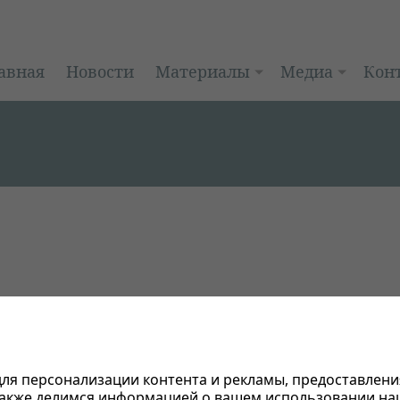
авная
Новости
Материалы
Медиа
Кон
си
ля персонализации контента и рекламы, предоставлени
также делимся информацией о вашем использовании на