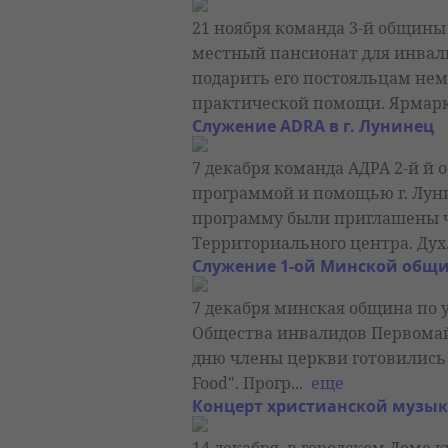
21 ноября команда 3-й общины 
местный пансионат для инвал
подарить его постояльцам нем
практической помощи. Ярмарк
Служение ADRA в г. Лунинец
7 декабря команда АДРА 2-й й 
программой и помощью г. Луни
программу были приглашены 
Территориального центра. Дух
Служение 1-ой Минской общ
7 декабря минская община по у
Общества инвалидов Первомайс
дню члены церкви готовились 
Food". Прогр...
еще
Концерт христианской музык