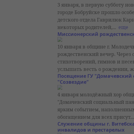
3 января, в первую субботу но
городе Бобруйске прошло особ
детского отдела Гаврилюк Ка
некоторых родителей,...
еще
Миссионерский рождественс
10 января в общине г. Молоде
рождественский вечер. Через 
стихотворений, гимнов и песе
услышать весть о рождении, жи
Посещение ГУ "Домачевский
"Созвездие"
4 января молодёжный хор общи
"Домачевский социальный панс
ярким событием, наполненным
обогащением для всех присут..
Служение общины г. Витебска
инвалидов и престарелых