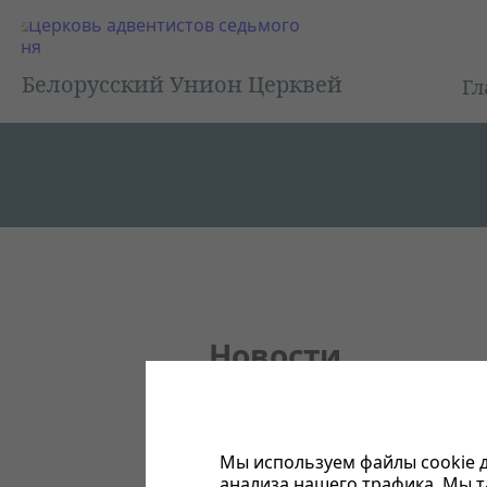
Белорусский Унион Церквей
Гл
Новости
Подписаться
Просмотр архивов
Новостные запи
Мы используем файлы cookie д
анализа нашего трафика. Мы 