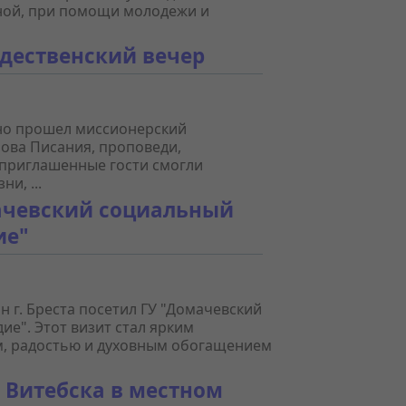
иной, при помощи молодежи и
дественский вечер
чно прошел миссионерский
лова Писания, проповеди,
 приглашенные гости смогли
и, ...
ачевский социальный
ие"
 г. Бреста посетил ГУ "Домачевский
ие". Этот визит стал ярким
, радостью и духовным обогащением
 Витебска в местном