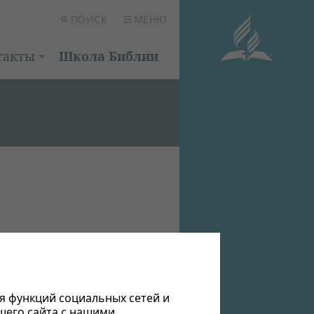
ПОИСК
МЕНЮ
такты
Школа Библии
я функций социальных сетей и
шего сайта с нашими