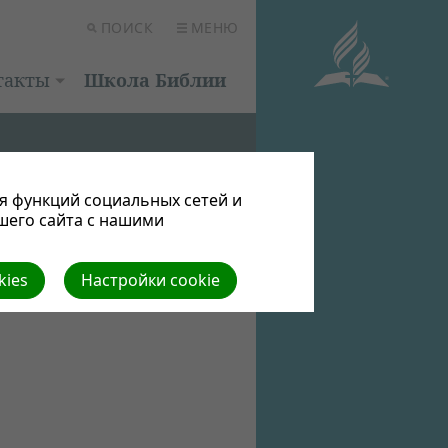
ПОИСК
МЕНЮ
такты
Школа Библии
я функций социальных сетей и
шего сайта с нашими
kies
Настройки cookie