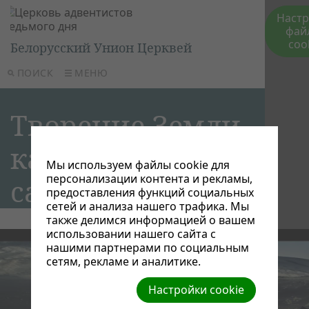
Наст
фай
coo
Белорусский Унион Церквей
ПОИСК
МЕНЮ
Творение Земли,
как это было на
Мы используем файлы cookie для
персонализации контента и рекламы,
самом деле?
предоставления функций социальных
сетей и анализа нашего трафика. Мы
также делимся информацией о вашем
использовании нашего сайта с
нашими партнерами по социальным
сетям, рекламе и аналитике.
Настройки cookie