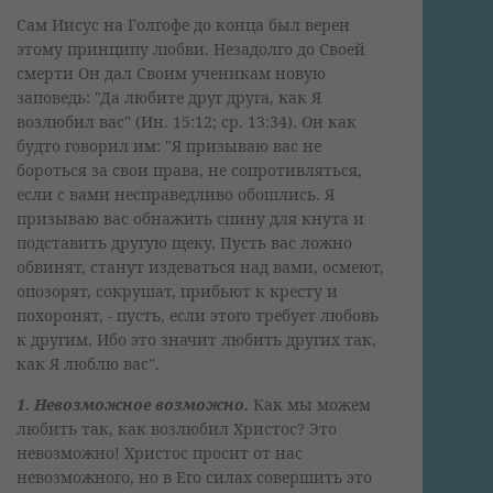
Сам Иисус на Голгофе до конца был верен
этому принципу любви. Незадолго до Своей
смерти Он дал Своим ученикам новую
заповедь: "Да любите друг друга, как Я
возлюбил вас" (Ин. 15:12; ср. 13:34). Он как
будто говорил им: "Я призываю вас не
бороться за свои права, не сопротивляться,
если с вами несправедливо обошлись. Я
призываю вас обнажить спину для кнута и
подставить другую щеку. Пусть вас ложно
обвинят, станут издеваться над вами, осмеют,
опозорят, сокрушат, прибьют к кресту и
похоронят, - пусть, если этого требует любовь
к другим. Ибо это значит любить других так,
как Я люблю вас".
1. Невозможное возможно.
Как мы можем
любить так, как возлюбил Христос? Это
невозможно! Христос просит от нас
невозможного, но в Его силах совершить это