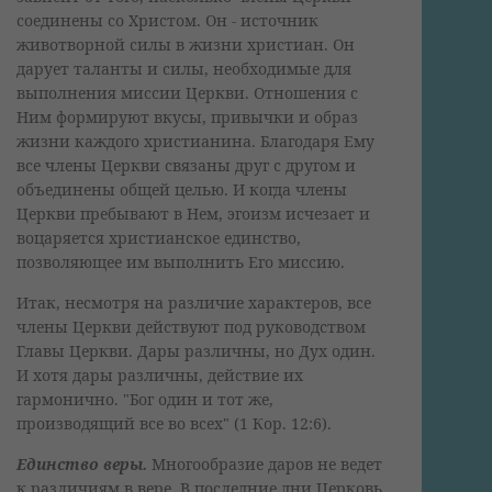
соединены со Христом. Он - источник
животворной силы в жизни христиан. Он
дарует таланты и силы, необходимые для
выполнения миссии Церкви. Отношения с
Ним формируют вкусы, привычки и образ
жизни каждого христианина. Благодаря Ему
все члены Церкви связаны друг с другом и
объединены общей целью. И когда члены
Церкви пребывают в Нем, эгоизм исчезает и
воцаряется христианское единство,
позволяющее им выполнить Его миссию.
Итак, несмотря на различие характеров, все
члены Церкви действуют под руководством
Главы Церкви. Дары различны, но Дух один.
И хотя дары различны, действие их
гармонично. "Бог один и тот же,
производящий все во всех" (1 Кор. 12:6).
Единство веры.
Многообразие даров не ведет
к различиям в вере. В последние дни Церковь