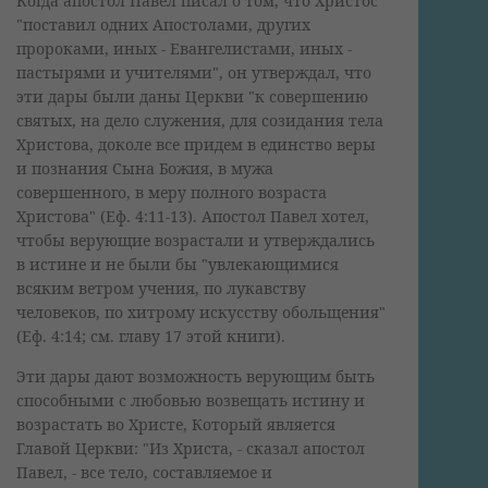
Когда апостол Павел писал о том, что Христос
"поставил одних Апостолами, других
пророками, иных - Евангелистами, иных -
пастырями и учителями", он утверждал, что
эти дары были даны Церкви "к совершению
святых, на дело служения, для созидания тела
Христова, доколе все придем в единство веры
и познания Сына Божия, в мужа
совершенного, в меру полного возраста
Христова" (Еф. 4:11-13). Апостол Павел хотел,
чтобы верующие возрастали и утверждались
в истине и не были бы "увлекающимися
всяким ветром учения, по лукавству
человеков, по хитрому искусству обольщения"
(Еф. 4:14; см. главу 17 этой книги).
Эти дары дают возможность верующим быть
способными с любовью возвещать истину и
возрастать во Христе, Который является
Главой Церкви: "Из Христа, - сказал апостол
Павел, - все тело, составляемое и