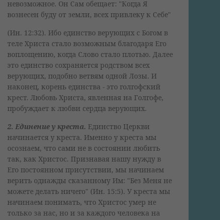
невозможное. Он Сам обещает: "Когда Я
вознесен буду от земли, всех привлеку к Себе"
(Ин. 12:32). Ибо единство верующих с Богом в
теле Христа стало возможным благодаря Его
воплощению, когда Слово стало плотью. Далее
это единство сохраняется родством всех
верующих, подобно ветвям одной Лозы. И
наконец, корень единства - это голгофский
крест. Любовь Христа, явленная на Голгофе,
пробуждает к любви сердца верующих.
2. Единение у креста.
Единство Церкви
начинается у креста. Именно у креста мы
осознаем, что сами не в состоянии любить
так, как Христос. Признавая нашу нужду в
Его постоянном присутствии, мы начинаем
верить однажды сказанному Им: "Без Меня не
можете делать ничего" (Ин. 15:5). У креста мы
начинаем понимать, что Христос умер не
только за нас, но и за каждого человека на