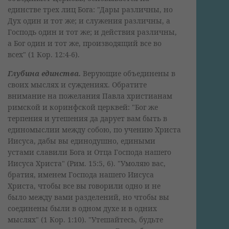
единстве трех лиц Бога: "Дары различны, но
Дух один и тот же; и служения различны, а
Господь один и тот же; и действия различны,
а Бог один и тот же, производящий все во
всех" (1 Кор. 12:4-6).
Глубина единства.
Верующие объединены в
своих мыслях и суждениях. Обратите
внимание на пожелания Павла христианам
римской и коринфской церквей: "Бог же
терпения и утешения да дарует вам быть в
единомыслии между собою, по учению Христа
Иисуса, дабы вы единодушно, едиными
устами славили Бога и Отца Господа нашего
Иисуса Христа" (Рим. 15:5, 6). "Умоляю вас,
братия, именем Господа нашего Иисуса
Христа, чтобы все вы говорили одно и не
было между вами разделений, но чтобы вы
соединены были в одном духе и в одних
мыслях" (1 Кор. 1:10). "Утешайтесь, будьте