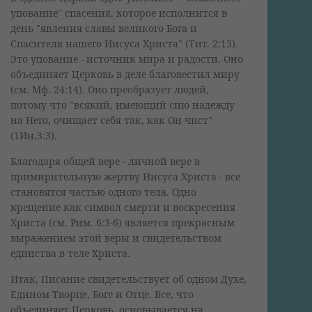
упование" спасения, которое исполнится в
день "явления славы великого Бога и
Спасителя нашего Иисуса Христа" (Тит. 2:13).
Это упование - источник мира и радости. Оно
объединяет Церковь в деле благовестил миру
(см. Мф. 24:14). Оно преобразует людей,
потому что "всякий, имеющий сию надежду
на Него, очищает себя так, как Он чист"
(1Ин.3:3).
Благодаря общей вере - личной вере в
примирительную жертву Иисуса Христа - все
становятся частью одного тела. Одно
крещение как символ смерти и воскресения
Христа (см. Рим. 6:3-6) является прекрасным
выражением этой веры и свидетельством
единства в теле Христа.
Итак, Писание свидетельствует об одном Духе,
Едином Творце, Боге и Отце. Все, что
объединяет Церковь, основывается на