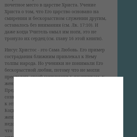
почетное место в царстве Христа. Учение
Христа о том, что Его царство основано на
смирении и бескорыстном служении другим,
оставалось без внимания (см. Лк. 17:10). И
даже когда Учитель омыл им ноги, это не
тронуло их сердец (см. главу 16 этой книги).
Иисус Христос - это Сама Любовь. Его пример
сострадания ближним привлекал к Нему
толпы народа. Но ученики не понимали Его
бескорыстной любви, потому что не могли
преодолеть своей неприязни к язычникам, к
женщинам, "грешникам" и нищим.
Предрассудки настолько затмевали их
сознание, что всеобъемлющую любовь Христа
к этим отверженным они не могли оценить.
Когда ученики увидели Его беседующим с
женщиной-самарянкой, о которой ходила
недобрая молва, они все еще не понимали,
что нивы, засеянные самыми разными