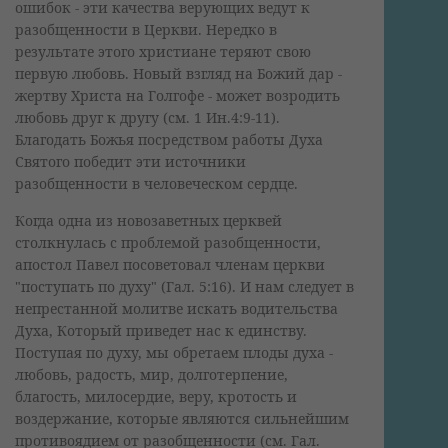
ошибок - эти качества верующих ведут к
разобщенности в Церкви. Нередко в
результате этого христиане теряют свою
первую любовь. Новый взгляд на Божий дар -
жертву Христа на Голгофе - может возродить
любовь друг к другу (см. 1 Ин.4:9-11).
Благодать Божья посредством работы Духа
Святого победит эти источники
разобщенности в человеческом сердце.
Когда одна из новозаветных церквей
столкнулась с проблемой разобщенности,
апостол Павел посоветовал членам церкви
"поступать по духу" (Гал. 5:16). И нам следует в
непрестанной молитве искать водительства
Духа, Который приведет нас к единству.
Поступая по духу, мы обретаем плоды духа -
любовь, радость, мир, долготерпение,
благость, милосердие, веру, кротость и
воздержание, которые являются сильнейшим
противоядием от разобщенности (см. Гал.