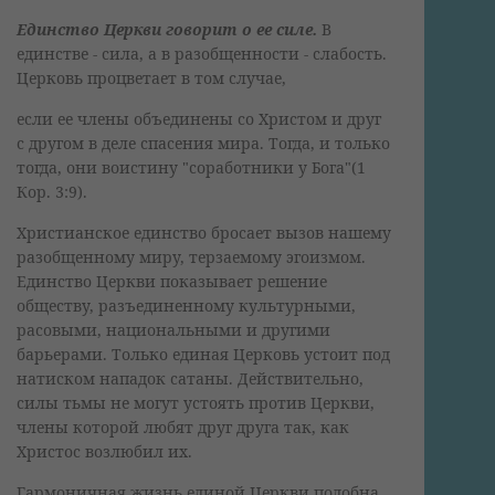
Единство Церкви говорит о ее силе.
В
единстве - сила, а в разобщенности - слабость.
Церковь процветает в том случае,
если ее члены объединены со Христом и друг
с другом в деле спасения мира. Тогда, и только
тогда, они воистину "соработники у Бога"(1
Кор. 3:9).
Христианское единство бросает вызов нашему
разобщенному миру, терзаемому эгоизмом.
Единство Церкви показывает решение
обществу, разъединенному культурными,
расовыми, национальными и другими
барьерами. Только единая Церковь устоит под
натиском нападок сатаны. Действительно,
силы тьмы не могут устоять против Церкви,
члены которой любят друг друга так, как
Христос возлюбил их.
Гармоничная жизнь единой Церкви подобна