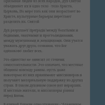
Призывая людей из всех народов, Дух Святой
объединяет их в одно тело - тело Христа,
Церковь, По мере того как они возрастают во
Христе, культурные барьеры перестают
разделять их. Святой
Дух разрушает преграды между богатыми и
бедными, знатными и простолюдинами,
между мужчинами и женщинами. Они учатся
уважать друг друга, сознавая, что Бог
одинаково любит всех.
Это единство не зависит от степени
самостоятельности. Это означает, что местные
общины повсюду равны, пусть даже
некоторые из них принимают миссионеров и
получают материальную поддержку из других
стран. В таком духовном союзе нет иерархии.
И местные жители, и миссионеры равны
перед Богом.
В единой Церкви одно упование - "блаженное