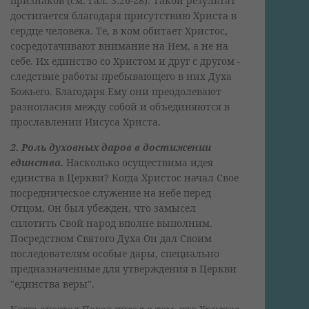
признаков (см. Гал. 3:26-28). Такой результат
достигается благодаря присутствию Христа в
сердце человека. Те, в ком обитает Христос,
сосредотачивают внимание на Нем, а не на
себе. Их единство со Христом и друг с другом -
следствие работы пребывающего в них Духа
Божьего. Благодаря Ему они преодолевают
разногласия между собой и объединяются в
прославлении Иисуса Христа.
2. Роль духовных даров в достижении
единства.
Насколько осуществима идея
единства в Церкви? Когда Христос начал Свое
посредническое служение на небе перед
Отцом, Он был убежден, что замысел
сплотить Свой народ вполне выполним.
Посредством Святого Духа Он дал Своим
последователям особые дары, специально
предназначенные для утверждения в Церкви
"единства веры".