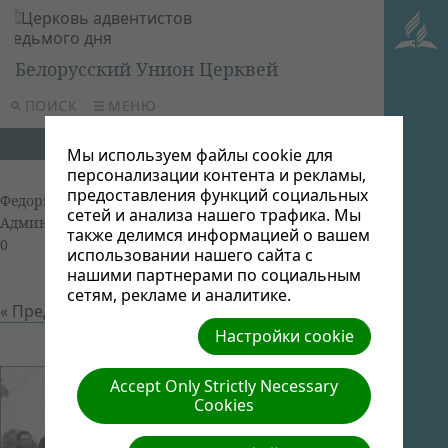
Белорусский Унион Церквей
ПОИСК
МЕНЮ
Мы используем файлы cookie для
персонализации контента и рекламы,
предоставления функций социальных
Федоры раритетные фотографии
| Автор: Виктор
сетей и анализа нашего трафика. Мы
Админ | Размер (МБ): 0.05 |
Скачать
| Просмотров:
также делимся информацией о вашем
0
использовании нашего сайта с
нашими партнерами по социальным
сетям, рекламе и аналитике.
« Предыдущий
Следующий »
Настройки cookie
Accept Only Strictly Necessary
Cookies