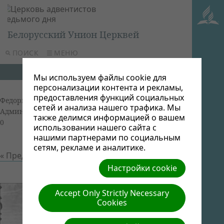
Белорусский Унион Церквей
ПОИСК
МЕНЮ
Мы используем файлы cookie для
персонализации контента и рекламы,
предоставления функций социальных
Федоры раритетные фотографии
| Автор: Виктор
сетей и анализа нашего трафика. Мы
Админ | Размер (МБ): 0.05 |
Скачать
| Просмотров:
также делимся информацией о вашем
0
использовании нашего сайта с
нашими партнерами по социальным
сетям, рекламе и аналитике.
« Предыдущий
Следующий »
Настройки cookie
Accept Only Strictly Necessary
Cookies