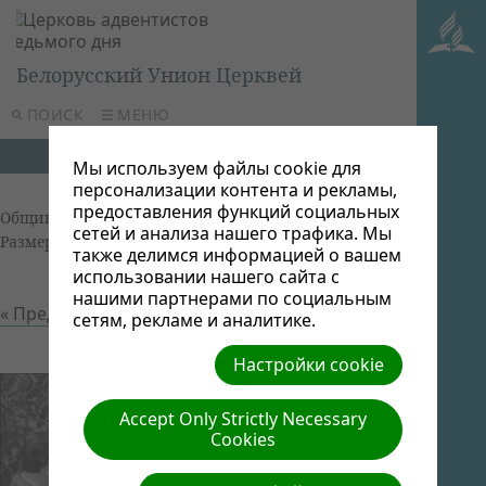
Белорусский Унион Церквей
ПОИСК
МЕНЮ
Мы используем файлы cookie для
персонализации контента и рекламы,
предоставления функций социальных
Община в д. Березавичи
| Автор: Виктор Админ |
сетей и анализа нашего трафика. Мы
Размер (МБ): 0.05 |
Скачать
| Просмотров: 0
также делимся информацией о вашем
использовании нашего сайта с
нашими партнерами по социальным
« Предыдущий
Следующий »
сетям, рекламе и аналитике.
Настройки cookie
Accept Only Strictly Necessary
Cookies