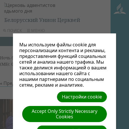
Белорусский Унион Церквей
ПОИСК
МЕНЮ
Мы используем файлы cookie для
персонализации контента и рекламы,
предоставления функций социальных
Ночь бдения 2013
| Автор: Виктор Админ | Размер
сетей и анализа нашего трафика. Мы
(МБ): 0.07 |
Скачать
| Просмотров: 0
также делимся информацией о вашем
использовании нашего сайта с
нашими партнерами по социальным
« Предыдущий
Следующий »
сетям, рекламе и аналитике.
Настройки cookie
Accept Only Strictly Necessary
Cookies