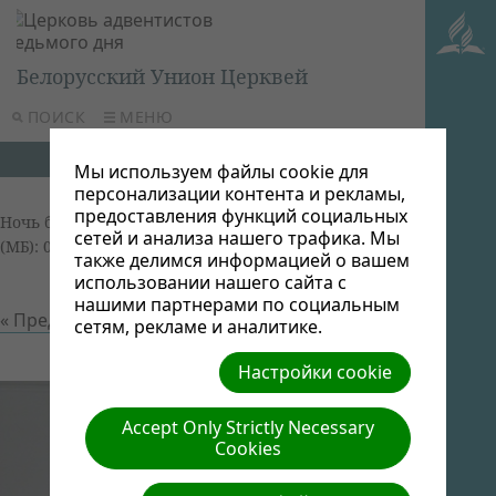
Белорусский Унион Церквей
ПОИСК
МЕНЮ
Мы используем файлы cookie для
персонализации контента и рекламы,
предоставления функций социальных
Ночь бдения 2013
| Автор: Виктор Админ | Размер
сетей и анализа нашего трафика. Мы
(МБ): 0.07 |
Скачать
| Просмотров: 0
также делимся информацией о вашем
использовании нашего сайта с
нашими партнерами по социальным
« Предыдущий
Следующий »
сетям, рекламе и аналитике.
Настройки cookie
Accept Only Strictly Necessary
Cookies