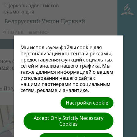
Белорусский Унион Церквей
ПОИСК
МЕНЮ
Мы используем файлы cookie для
персонализации контента и рекламы,
предоставления функций социальных
Ночь бдения 2013
| Автор: Виктор Админ | Размер
сетей и анализа нашего трафика. Мы
(МБ): 0.06 |
Скачать
| Просмотров: 0
также делимся информацией о вашем
использовании нашего сайта с
нашими партнерами по социальным
« Предыдущий
Следующий »
сетям, рекламе и аналитике.
Настройки cookie
Accept Only Strictly Necessary
Cookies