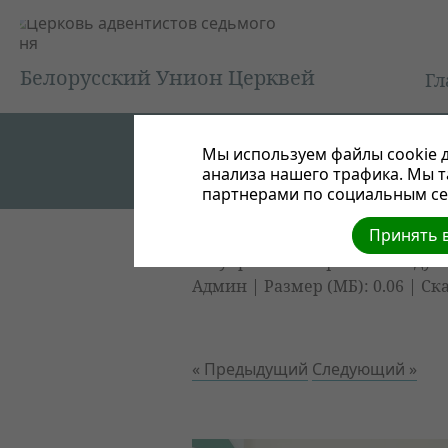
Белорусский Унион Церквей
Гл
Мы используем файлы cookie д
анализа нашего трафика. Мы 
партнерами по социальным сет
Принять в
Всеукраинский фестиваль дух
Админ | Размер (МБ): 0.06 |
Ск
« Предыдущий
Следующий »