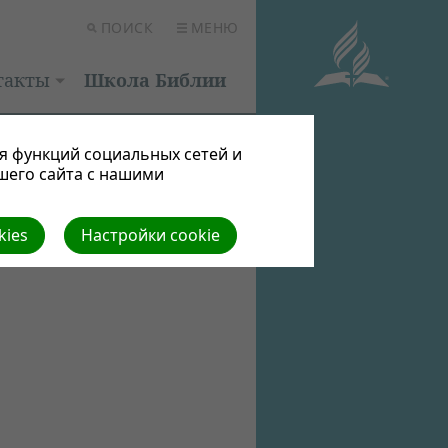
ПОИСК
МЕНЮ
такты
Школа Библии
я функций социальных сетей и
шего сайта с нашими
kies
Настройки cookie