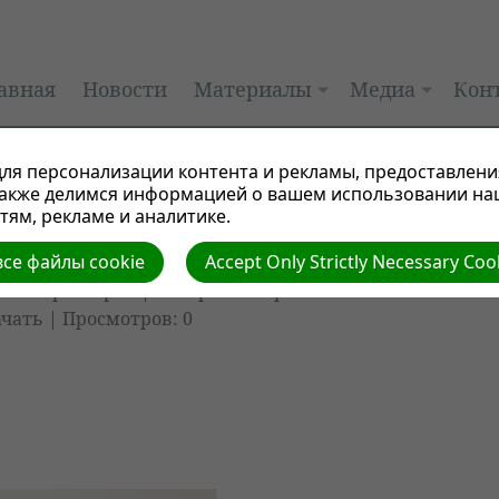
авная
Новости
Материалы
Медиа
Кон
ля персонализации контента и рекламы, предоставлени
также делимся информацией о вашем использовании на
ям, рекламе и аналитике.
се файлы cookie
Accept Only Strictly Necessary Coo
овых оркестров
| Автор: Виктор
ачать
| Просмотров: 0