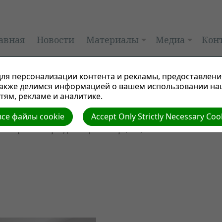
авная
Новости
Материалы
Медиа
Кон
ля персонализации контента и рекламы, предоставлени
также делимся информацией о вашем использовании на
ям, рекламе и аналитике.
се файлы cookie
Accept Only Strictly Necessary Coo
Автор: Виктор Админ | Размер (МБ):