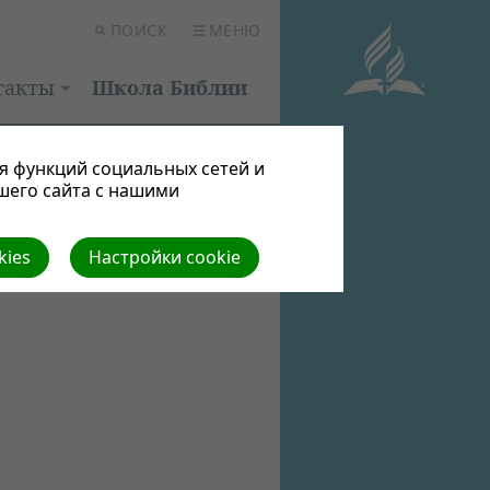
ПОИСК
МЕНЮ
такты
Школа Библии
я функций социальных сетей и
шего сайта с нашими
kies
Настройки cookie