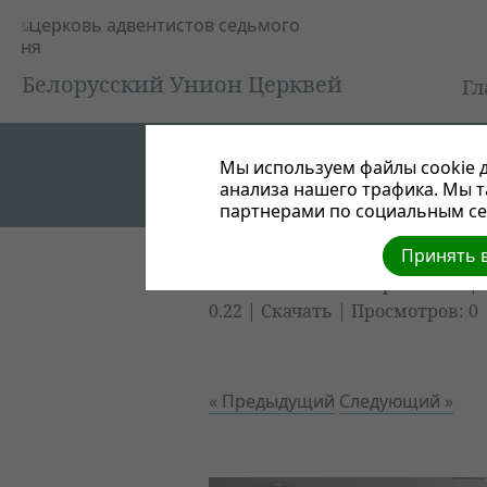
Белорусский Унион Церквей
Гл
Мы используем файлы cookie д
анализа нашего трафика. Мы 
партнерами по социальным сет
Принять в
Молитвенный конгресс 2013
| 
0.22 |
Скачать
| Просмотров: 0
« Предыдущий
Следующий »