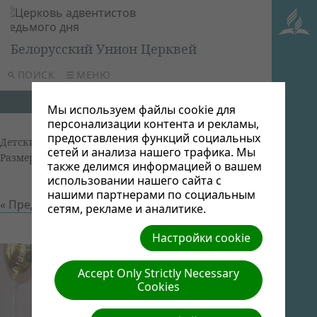
Белорусский Унион Церквей
ПОИСК
МЕНЮ
Мы используем файлы cookie для
персонализации контента и рекламы,
предоставления функций социальных
Детский фестиваль 2014
| Автор: Виктор Админ |
сетей и анализа нашего трафика. Мы
Размер (МБ): 0.09 |
Скачать
| Просмотров: 0
также делимся информацией о вашем
использовании нашего сайта с
нашими партнерами по социальным
« Предыдущий
Следующий »
сетям, рекламе и аналитике.
Настройки cookie
Accept Only Strictly Necessary
Cookies