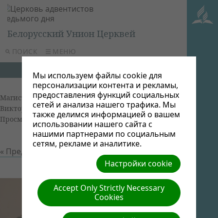
Белорусский Унион Церквей
ПОИСК
МЕНЮ
Мы используем файлы cookie для
персонализации контента и рекламы,
предоставления функций социальных
Магистерская программа выпуск 2014
| Автор:
сетей и анализа нашего трафика. Мы
Виктор Админ | Размер (МБ): 0.16 |
Скачать
|
также делимся информацией о вашем
Просмотров: 0
использовании нашего сайта с
нашими партнерами по социальным
сетям, рекламе и аналитике.
« Предыдущий
Следующий »
Настройки cookie
Accept Only Strictly Necessary
Cookies