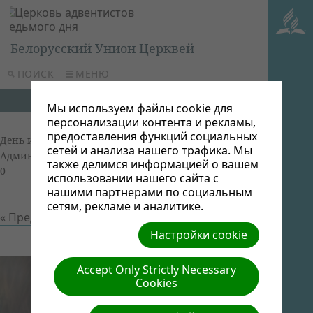
Белорусский Унион Церквей
ПОИСК
МЕНЮ
Мы используем файлы cookie для
персонализации контента и рекламы,
предоставления функций социальных
День инвалида 2014 Васнецова
| Автор: Виктор
сетей и анализа нашего трафика. Мы
Админ | Размер (МБ): 0.23 |
Скачать
| Просмотров:
также делимся информацией о вашем
0
использовании нашего сайта с
нашими партнерами по социальным
сетям, рекламе и аналитике.
« Предыдущий
Следующий »
Настройки cookie
Accept Only Strictly Necessary
Cookies