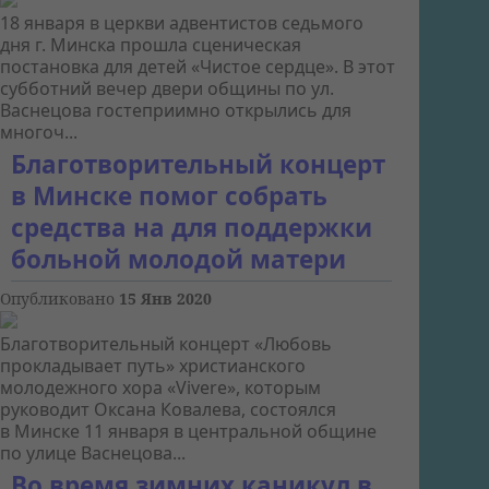
18 января в церкви адвентистов седьмого
дня г. Минска прошла сценическая
постановка для детей «Чистое сердце». В этот
субботний вечер двери общины по ул.
Васнецова гостеприимно открылись для
многоч...
Благотворительный концерт
в Минске помог собрать
средства на для поддержки
больной молодой матери
Опубликовано
15 Янв 2020
Благотворительный концерт «Любовь
прокладывает путь» христианского
молодежного хора «Vivere», которым
руководит Оксана Ковалева, состоялся
в Минске 11 января в центральной общине
по улице Васнецова...
Во время зимних каникул в