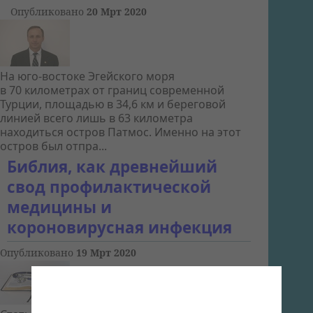
Опубликовано
20 Мрт 2020
На юго-востоке Эгейского моря
в 70 километрах от границ современной
Турции, площадью в 34,6 км и береговой
линией всего лишь в 63 километра
находиться остров Патмос. Именно на этот
остров был отпра...
Библия, как древнейший
свод профилактической
медицины и
короновирусная инфекция
Опубликовано
19 Мрт 2020