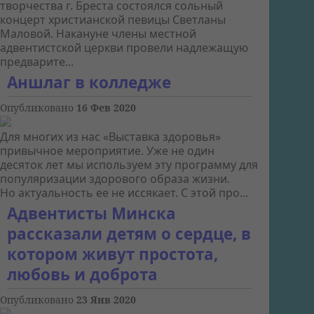
творчества г. Бреста состоялся сольный
концерт христианской певицы Светланы
Маловой. Накануне члены местной
адвентистской церкви провели надлежащую
предварите...
Аншлаг в колледже
Опубликовано
16 Фев 2020
Для многих из нас «Выставка здоровья»
привычное мероприятие. Уже не один
десяток лет мы используем эту программу для
популяризации здорового образа жизни.
Но актуальность ее не иссякает. С этой про...
Адвентисты Минска
рассказали детям о сердце, в
котором живут простота,
любовь и доброта
Опубликовано
23 Янв 2020