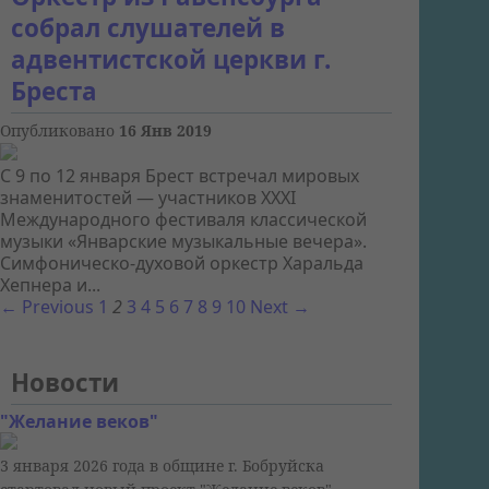
собрал слушателей в
адвентистской церкви г.
Бреста
Опубликовано
16 Янв 2019
С 9 по 12 января Брест встречал мировых
знаменитостей — участников ХХХІ
Международного фестиваля классической
музыки «Январские музыкальные вечера».
Симфоническо-духовой оркестр Харальда
Хепнера и...
← Previous
1
2
3
4
5
6
7
8
9
10
Next →
Новости
"Желание веков"
3 января 2026 года в общине г. Бобруйска