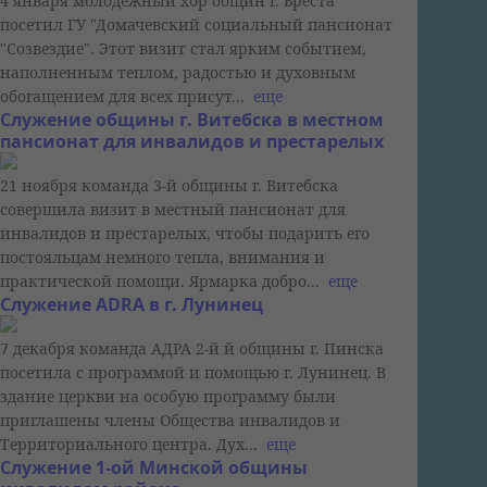
4 января молодёжный хор общин г. Бреста
посетил ГУ "Домачевский социальный пансионат
"Созвездие". Этот визит стал ярким событием,
наполненным теплом, радостью и духовным
обогащением для всех присут...
еще
Служение общины г. Витебска в местном
пансионат для инвалидов и престарелых
21 ноября команда 3-й общины г. Витебска
совершила визит в местный пансионат для
инвалидов и престарелых, чтобы подарить его
постояльцам немного тепла, внимания и
практической помощи. Ярмарка добро...
еще
Служение ADRA в г. Лунинец
7 декабря команда АДРА 2-й й общины г. Пинска
посетила с программой и помощью г. Лунинец. В
здание церкви на особую программу были
приглашены члены Общества инвалидов и
Территориального центра. Дух...
еще
Служение 1-ой Минской общины