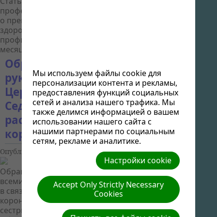
Статья доктора медицинских наук,
профессора А. А. Опарина рассказывает
о преимуществах соблюдения законов
здоровья для верующих людей. Вопросы
профилактической медицины в последние
месяцы приобрел...
Обращение Тэда Вильсона,
Мы используем файлы cookie для
руководителя всемирной
персонализации контента и рекламы,
Церкви Адвентистов
предоставления функций социальных
сетей и анализа нашего трафика. Мы
Седьмого Дня в связи с
также делимся информацией о вашем
распространением
использовании нашего сайта с
нашими партнерами по социальным
коронавируса COVID-19
сетям, рекламе и аналитике.
Опубликовано
18 Мрт 2020
Настройки cookie
Обращение Тэда Вильсона, руководителя
всемирной Церкви Адвентистов Седьмого Дня
Accept Only Strictly Necessary
в связи с распространением
Cookies
коронавируса COVID-19 Дорогие братья и
сестры, сегодня я хотел бы поговорить с вами