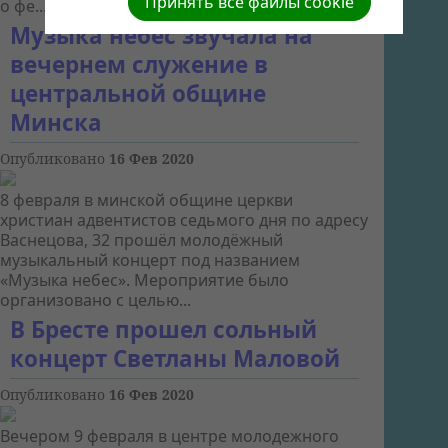
Принять все файлы cookie
о фе...
Музыка небес звучала на
вечернем служение в
центральной общине
Минска
Опубликовано
16 Фев 2020
8 февраля в минской общине церкви
христиан адвентистов седьмого дня по адресу
Васнецова, 32 прошёл молодёжный
музыкальный концерт под названием
«Музыка небес». Мероприятие было
организовано с целью...
В Бресте прошел сольный
концерт Светланы Маловой
Опубликовано
16 Фев 2020
Вечером 9 февраля в центре молодежного